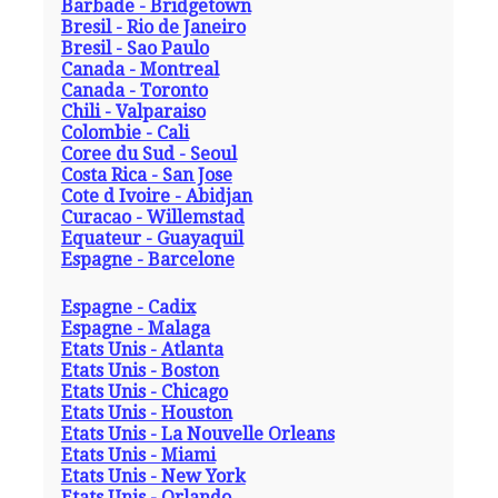
Barbade - Bridgetown
Bresil - Rio de Janeiro
Bresil - Sao Paulo
Canada - Montreal
Canada - Toronto
Chili - Valparaiso
Colombie - Cali
Coree du Sud - Seoul
Costa Rica - San Jose
Cote d Ivoire - Abidjan
Curacao - Willemstad
Equateur - Guayaquil
Espagne - Barcelone
Espagne - Cadix
Espagne - Malaga
Etats Unis - Atlanta
Etats Unis - Boston
Etats Unis - Chicago
Etats Unis - Houston
Etats Unis - La Nouvelle Orleans
Etats Unis - Miami
Etats Unis - New York
Etats Unis - Orlando