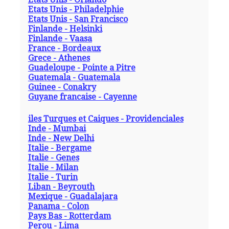
Etats Unis - Philadelphie
Etats Unis - San Francisco
Finlande - Helsinki
Finlande - Vaasa
France - Bordeaux
Grece - Athenes
Guadeloupe - Pointe a Pitre
Guatemala - Guatemala
Guinee - Conakry
Guyane francaise - Cayenne
iles Turques et Caiques - Providenciales
Inde - Mumbai
Inde - New Delhi
Italie - Bergame
Italie - Genes
Italie - Milan
Italie - Turin
Liban - Beyrouth
Mexique - Guadalajara
Panama - Colon
Pays Bas - Rotterdam
Perou - Lima