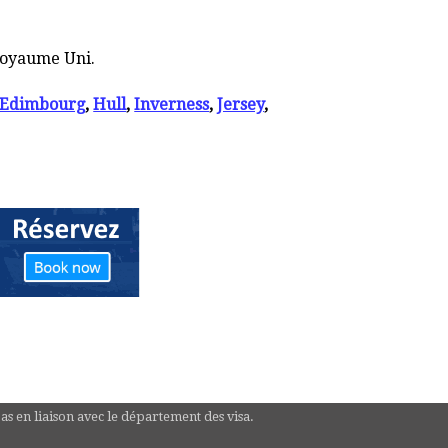
 Royaume Uni.
Edimbourg
,
Hull
,
Inverness
,
Jersey
,
pas en liaison avec le département des visa.