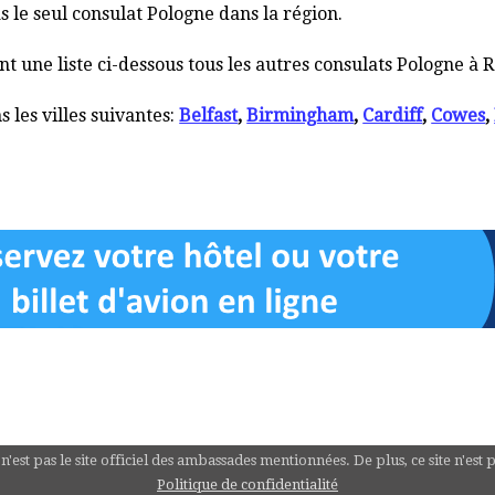
s le seul consulat Pologne dans la région.
 une liste ci-dessous tous les autres consulats Pologne à
 les villes suivantes:
Belfast
,
Birmingham
,
Cardiff
,
Cowes
,
st pas le site officiel des ambassades mentionnées. De plus, ce site n'est 
Politique de confidentialité