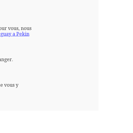
pour vous, nous
guay a Pekin
anger.
e vous y