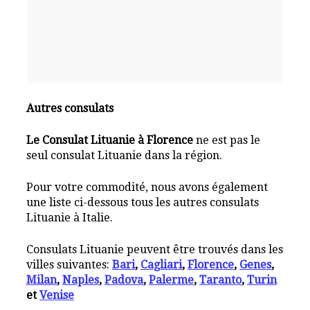
Autres consulats
Le Consulat Lituanie à Florence
ne est pas le
seul consulat Lituanie dans la région.
Pour votre commodité, nous avons également
une liste ci-dessous tous les autres consulats
Lituanie à Italie.
Consulats Lituanie peuvent être trouvés dans les
villes suivantes:
Bari
,
Cagliari
,
Florence
,
Genes
,
Milan
,
Naples
,
Padova
,
Palerme
,
Taranto
,
Turin
et
Venise