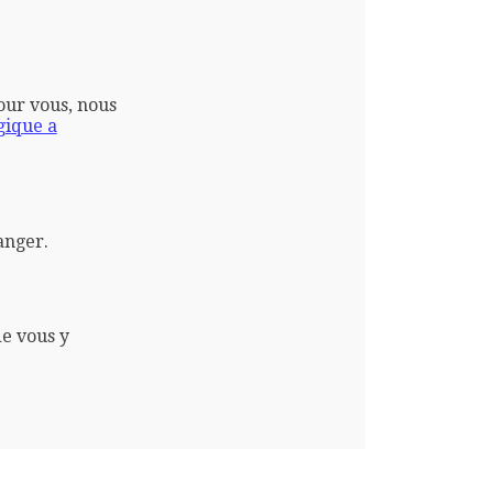
pour vous, nous
gique a
anger.
de vous y