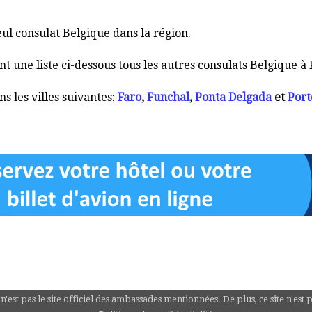
eul consulat Belgique dans la région.
une liste ci-dessous tous les autres consulats Belgique à 
s les villes suivantes:
Faro
,
Funchal
,
Ponta Delgada
et
Port
st pas le site officiel des ambassades mentionnées. De plus, ce site n'est 