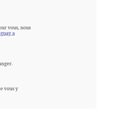
pour vous, nous
guay a
anger.
e vous y