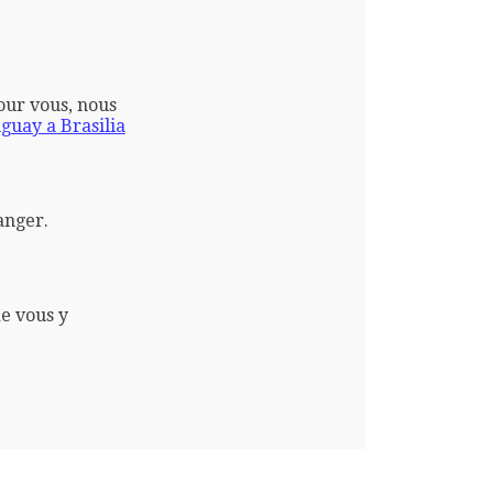
pour vous, nous
uay a Brasilia
anger.
e vous y