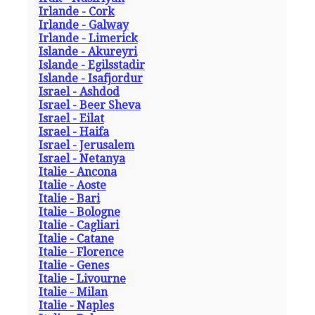
Irlande - Cork
Irlande - Galway
Irlande - Limerick
Islande - Akureyri
Islande - Egilsstadir
Islande - Isafjordur
Israel - Ashdod
Israel - Beer Sheva
Israel - Eilat
Israel - Haifa
Israel - Jerusalem
Israel - Netanya
Italie - Ancona
Italie - Aoste
Italie - Bari
Italie - Bologne
Italie - Cagliari
Italie - Catane
Italie - Florence
Italie - Genes
Italie - Livourne
Italie - Milan
Italie - Naples