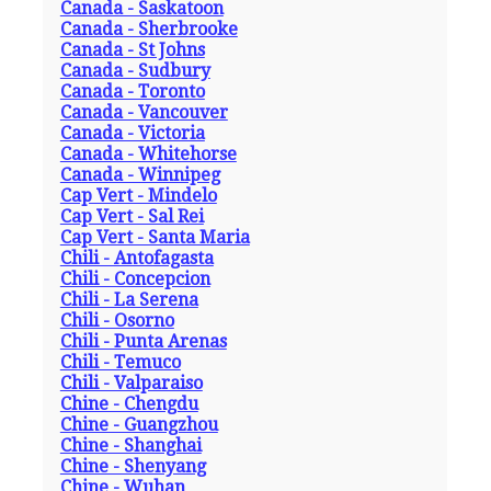
Canada - Saskatoon
Canada - Sherbrooke
Canada - St Johns
Canada - Sudbury
Canada - Toronto
Canada - Vancouver
Canada - Victoria
Canada - Whitehorse
Canada - Winnipeg
Cap Vert - Mindelo
Cap Vert - Sal Rei
Cap Vert - Santa Maria
Chili - Antofagasta
Chili - Concepcion
Chili - La Serena
Chili - Osorno
Chili - Punta Arenas
Chili - Temuco
Chili - Valparaiso
Chine - Chengdu
Chine - Guangzhou
Chine - Shanghai
Chine - Shenyang
Chine - Wuhan