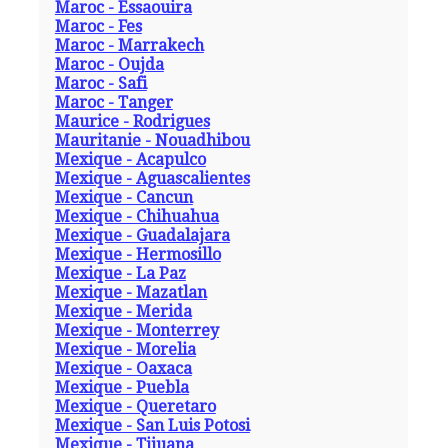
Maroc - Essaouira
Maroc - Fes
Maroc - Marrakech
Maroc - Oujda
Maroc - Safi
Maroc - Tanger
Maurice - Rodrigues
Mauritanie - Nouadhibou
Mexique - Acapulco
Mexique - Aguascalientes
Mexique - Cancun
Mexique - Chihuahua
Mexique - Guadalajara
Mexique - Hermosillo
Mexique - La Paz
Mexique - Mazatlan
Mexique - Merida
Mexique - Monterrey
Mexique - Morelia
Mexique - Oaxaca
Mexique - Puebla
Mexique - Queretaro
Mexique - San Luis Potosi
Mexique - Tijuana