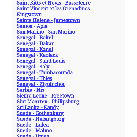
Saint Kitts et Nevis - Basseterre
Saint Vincent et les Grenadines -
Kingstown
Sainte Helene - Jamestown
Samoa - Apia
San Marino - San Marino
Senegal - Bakel
Senegal - Dakar
Senegal - Kanel
Senegal - Kaolack
Senegal - Saint Louis
Senegal - Saly
Senegal - Tambacounda
Senegal - Thies
Senegal - Ziguinchor
Serbie - Nis
Sierra Leone - Freetown
Sint Maarten - Philipsburg
Sri Lanka - Kandy
Suede - Gothenburg
Suede - Helsingborg
Suede - Lulea
Suede - Malmo
Suede - Umea