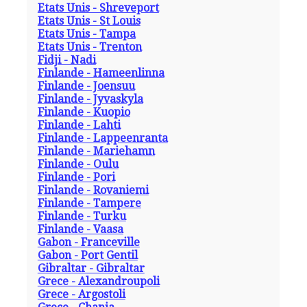
Etats Unis - Shreveport
Etats Unis - St Louis
Etats Unis - Tampa
Etats Unis - Trenton
Fidji - Nadi
Finlande - Hameenlinna
Finlande - Joensuu
Finlande - Jyvaskyla
Finlande - Kuopio
Finlande - Lahti
Finlande - Lappeenranta
Finlande - Mariehamn
Finlande - Oulu
Finlande - Pori
Finlande - Rovaniemi
Finlande - Tampere
Finlande - Turku
Finlande - Vaasa
Gabon - Franceville
Gabon - Port Gentil
Gibraltar - Gibraltar
Grece - Alexandroupoli
Grece - Argostoli