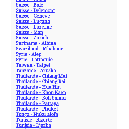
Suisse - Bale
Suisse - Delemont
Suisse - Geneve
Suisse - Lugano
Suisse - Luzerne
Suisse - Sion
Suisse - Zurich
Suriname - Albina
Swaziland - Mbabane
Syrie - Alep
Syrie - Lattaquie
Taiwan - Taipei
Tanzanie - Arusha
Thailande - Chiang Mai
Thailande - Chiang Rai
Thailande - Hua Hin
Thailande - Khon Kaen
Thailande - Koh Samui
Thailande - Pattaya
Thailande - Phuket
Tonga - Nuku alofa
Tunisie - Bizerte
Tunisie - Djerba