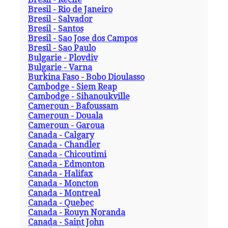
Bresil - Rio de Janeiro
Bresil - Salvador
Bresil - Santos
Bresil - Sao Jose dos Campos
Bresil - Sao Paulo
Bulgarie - Plovdiv
Bulgarie - Varna
Burkina Faso - Bobo Dioulasso
Cambodge - Siem Reap
Cambodge - Sihanoukville
Cameroun - Bafoussam
Cameroun - Douala
Cameroun - Garoua
Canada - Calgary
Canada - Chandler
Canada - Chicoutimi
Canada - Edmonton
Canada - Halifax
Canada - Moncton
Canada - Montreal
Canada - Quebec
Canada - Rouyn Noranda
Canada - Saint John