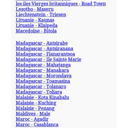
les iles Vierges britanniques - Road Town
Lesotho - Maseru
Liechtenstein - Triesen
Lituanie - Kaunas
Lituanie - Klaipeda
Macedoine - Bitola
Madagascar - Antsirabe
Madagascar - Antsiranana
Madagascar - Fianarantsoa
Madagascar - Ile Sainte Marie
Madagascar - Mahajanga
Madagascar - Manakara
Madagascar - Morondava
Madagascar - Toamasina
Madagascar - Tolanaro
Madagascar - Toliara
Malaisie - Kota Kinabalu
Malaisie - Kuching
Malaisie - Penang
Maldives - Male
Maroc - Agadir
Maroc - Casablanca