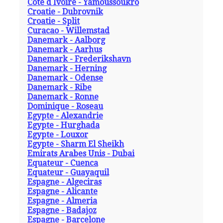
Cote d Ivoire - Yamoussoukro
Croatie - Dubrovnik
Croatie - Split
Curacao - Willemstad
Danemark - Aalborg
Danemark - Aarhus
Danemark - Frederikshavn
Danemark - Herning
Danemark - Odense
Danemark - Ribe
Danemark - Ronne
Dominique - Roseau
Egypte - Alexandrie
Egypte - Hurghada
Egypte - Louxor
Egypte - Sharm El Sheikh
Emirats Arabes Unis - Dubai
Equateur - Cuenca
Equateur - Guayaquil
Espagne - Algeciras
Espagne - Alicante
Espagne - Almeria
Espagne - Badajoz
Espagne - Barcelone