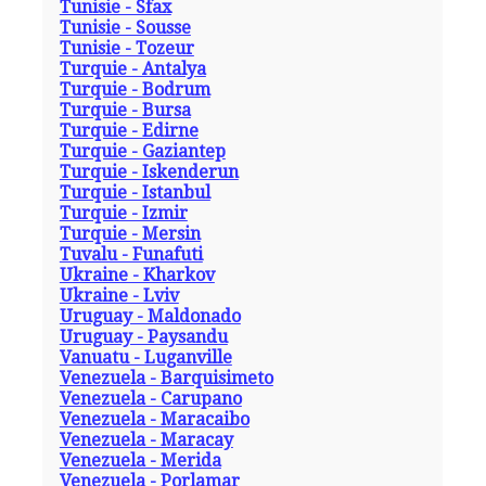
Tunisie - Sfax
Tunisie - Sousse
Tunisie - Tozeur
Turquie - Antalya
Turquie - Bodrum
Turquie - Bursa
Turquie - Edirne
Turquie - Gaziantep
Turquie - Iskenderun
Turquie - Istanbul
Turquie - Izmir
Turquie - Mersin
Tuvalu - Funafuti
Ukraine - Kharkov
Ukraine - Lviv
Uruguay - Maldonado
Uruguay - Paysandu
Vanuatu - Luganville
Venezuela - Barquisimeto
Venezuela - Carupano
Venezuela - Maracaibo
Venezuela - Maracay
Venezuela - Merida
Venezuela - Porlamar