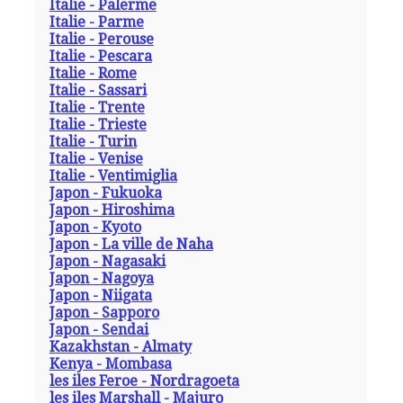
Italie - Palerme
Italie - Parme
Italie - Perouse
Italie - Pescara
Italie - Rome
Italie - Sassari
Italie - Trente
Italie - Trieste
Italie - Turin
Italie - Venise
Italie - Ventimiglia
Japon - Fukuoka
Japon - Hiroshima
Japon - Kyoto
Japon - La ville de Naha
Japon - Nagasaki
Japon - Nagoya
Japon - Niigata
Japon - Sapporo
Japon - Sendai
Kazakhstan - Almaty
Kenya - Mombasa
les iles Feroe - Nordragoeta
les iles Marshall - Majuro