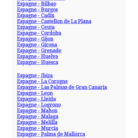
Espagne - Bilbao
Espagne - Burgos
Espagne - Cadix
Espagne - Castellon de La Plana
Espagne - Ceuta
Espagne - Cordoba
Espagne - Gijon
Espagne - Girona
Espagne - Grenade
Espagne - Huelva
Espagne - Huesca
Espagne - Ibiza
Espagne - La Corogne
Espagne - Las Palmas de Gran Canaria
Espagne - Leon
Espagne - Lleida
Espagne - Logrono
Espagne - Mahon
Espagne - Malaga
Espagne - Melilla
Espagne - Murcia
Espagne - Palma de Mallorca