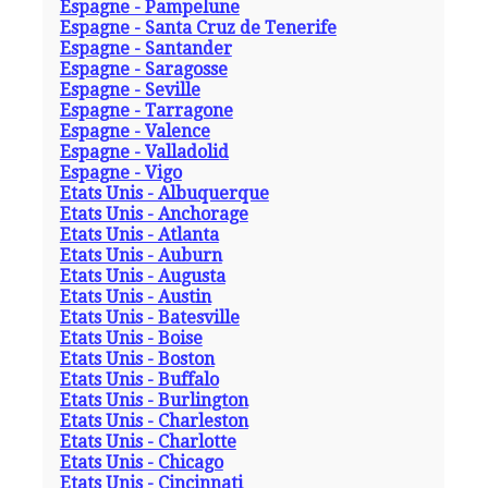
Espagne - Pampelune
Espagne - Santa Cruz de Tenerife
Espagne - Santander
Espagne - Saragosse
Espagne - Seville
Espagne - Tarragone
Espagne - Valence
Espagne - Valladolid
Espagne - Vigo
Etats Unis - Albuquerque
Etats Unis - Anchorage
Etats Unis - Atlanta
Etats Unis - Auburn
Etats Unis - Augusta
Etats Unis - Austin
Etats Unis - Batesville
Etats Unis - Boise
Etats Unis - Boston
Etats Unis - Buffalo
Etats Unis - Burlington
Etats Unis - Charleston
Etats Unis - Charlotte
Etats Unis - Chicago
Etats Unis - Cincinnati