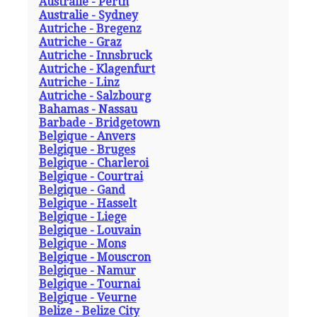
Australie - Perth
Australie - Sydney
Autriche - Bregenz
Autriche - Graz
Autriche - Innsbruck
Autriche - Klagenfurt
Autriche - Linz
Autriche - Salzbourg
Bahamas - Nassau
Barbade - Bridgetown
Belgique - Anvers
Belgique - Bruges
Belgique - Charleroi
Belgique - Courtrai
Belgique - Gand
Belgique - Hasselt
Belgique - Liege
Belgique - Louvain
Belgique - Mons
Belgique - Mouscron
Belgique - Namur
Belgique - Tournai
Belgique - Veurne
Belize - Belize City