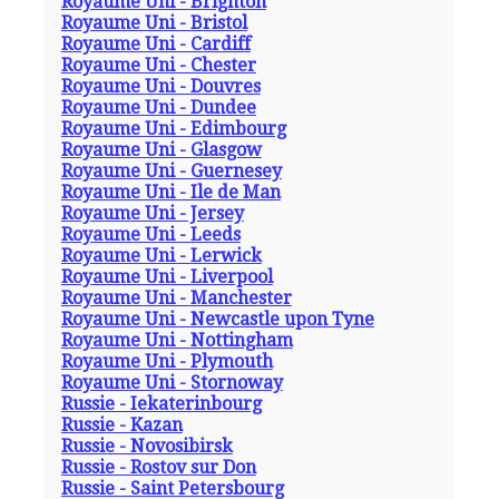
Royaume Uni - Brighton
Royaume Uni - Bristol
Royaume Uni - Cardiff
Royaume Uni - Chester
Royaume Uni - Douvres
Royaume Uni - Dundee
Royaume Uni - Edimbourg
Royaume Uni - Glasgow
Royaume Uni - Guernesey
Royaume Uni - Ile de Man
Royaume Uni - Jersey
Royaume Uni - Leeds
Royaume Uni - Lerwick
Royaume Uni - Liverpool
Royaume Uni - Manchester
Royaume Uni - Newcastle upon Tyne
Royaume Uni - Nottingham
Royaume Uni - Plymouth
Royaume Uni - Stornoway
Russie - Iekaterinbourg
Russie - Kazan
Russie - Novosibirsk
Russie - Rostov sur Don
Russie - Saint Petersbourg