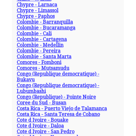
Chypre - Larnaca
Chypre - Limassol
Chypre - Paphos
Colombie - Barranquilla
Colombie - Bucaramanga
Colombie - Cali
Colombie - Cartagena
Colombie - Medellin
Colombie - Pereira
Colombie - Santa Marta
Comores - Fomboni
Comores - Mutsamudu
Congo (Republique democratique) -
Bukavu
Congo (Republique democratique) -
Lubumbashi
Congo (Republique) - Pointe Noire
Coree du Sud - Busan
Costa Rica - Puerto Viejo de Talamanca
Costa Rica - Santa Teresa de Cobano
Cote d Ivoire - Bouake
Cote d Ivoire - Daloa
Cote d Ivoire - San Pedro