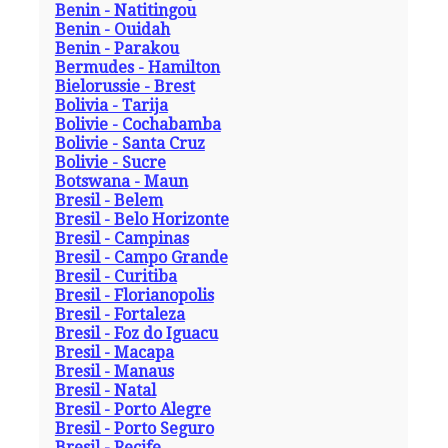
Benin - Natitingou
Benin - Ouidah
Benin - Parakou
Bermudes - Hamilton
Bielorussie - Brest
Bolivia - Tarija
Bolivie - Cochabamba
Bolivie - Santa Cruz
Bolivie - Sucre
Botswana - Maun
Bresil - Belem
Bresil - Belo Horizonte
Bresil - Campinas
Bresil - Campo Grande
Bresil - Curitiba
Bresil - Florianopolis
Bresil - Fortaleza
Bresil - Foz do Iguacu
Bresil - Macapa
Bresil - Manaus
Bresil - Natal
Bresil - Porto Alegre
Bresil - Porto Seguro
Bresil - Recife