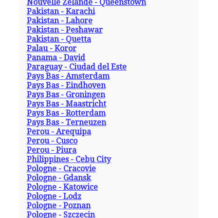
Nouvelle Zelande - Queenstown
Pakistan - Karachi
Pakistan - Lahore
Pakistan - Peshawar
Pakistan - Quetta
Palau - Koror
Panama - David
Paraguay - Ciudad del Este
Pays Bas - Amsterdam
Pays Bas - Eindhoven
Pays Bas - Groningen
Pays Bas - Maastricht
Pays Bas - Rotterdam
Pays Bas - Terneuzen
Perou - Arequipa
Perou - Cusco
Perou - Piura
Philippines - Cebu City
Pologne - Cracovie
Pologne - Gdansk
Pologne - Katowice
Pologne - Lodz
Pologne - Poznan
Pologne - Szczecin