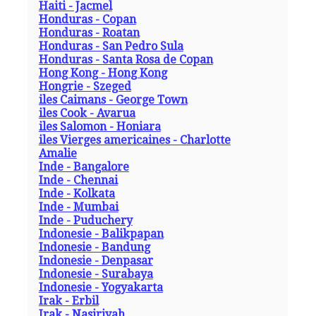
Haiti - Jacmel
Honduras - Copan
Honduras - Roatan
Honduras - San Pedro Sula
Honduras - Santa Rosa de Copan
Hong Kong - Hong Kong
Hongrie - Szeged
iles Caimans - George Town
iles Cook - Avarua
iles Salomon - Honiara
iles Vierges americaines - Charlotte
Amalie
Inde - Bangalore
Inde - Chennai
Inde - Kolkata
Inde - Mumbai
Inde - Puduchery
Indonesie - Balikpapan
Indonesie - Bandung
Indonesie - Denpasar
Indonesie - Surabaya
Indonesie - Yogyakarta
Irak - Erbil
Irak - Nasiriyah