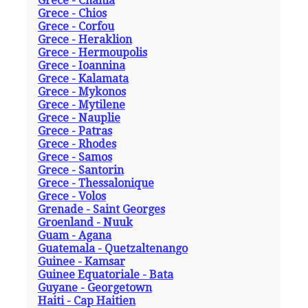
Grece - Chania
Grece - Chios
Grece - Corfou
Grece - Heraklion
Grece - Hermoupolis
Grece - Ioannina
Grece - Kalamata
Grece - Mykonos
Grece - Mytilene
Grece - Nauplie
Grece - Patras
Grece - Rhodes
Grece - Samos
Grece - Santorin
Grece - Thessalonique
Grece - Volos
Grenade - Saint Georges
Groenland - Nuuk
Guam - Agana
Guatemala - Quetzaltenango
Guinee - Kamsar
Guinee Equatoriale - Bata
Guyane - Georgetown
Haiti - Cap Haitien