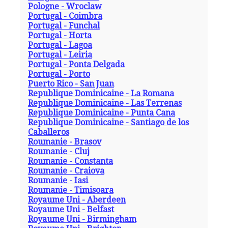
Pologne - Wroclaw
Portugal - Coimbra
Portugal - Funchal
Portugal - Horta
Portugal - Lagoa
Portugal - Leiria
Portugal - Ponta Delgada
Portugal - Porto
Puerto Rico - San Juan
Republique Dominicaine - La Romana
Republique Dominicaine - Las Terrenas
Republique Dominicaine - Punta Cana
Republique Dominicaine - Santiago de los
Caballeros
Roumanie - Brasov
Roumanie - Cluj
Roumanie - Constanta
Roumanie - Craiova
Roumanie - Iasi
Roumanie - Timisoara
Royaume Uni - Aberdeen
Royaume Uni - Belfast
Royaume Uni - Birmingham