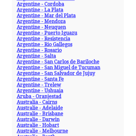
Argentine - Cordoba
Argentine - La Plata
Argentine - Mar del Plata
Argentine - Mendoza
Argentine - Neuquen
Argentine - Puerto Iguazu
Argentine - Resistencia
Argentine - Rio Gallegos
Argentine - Rosario
Argentine - Salta
Argentine - San Carlos de Bariloche
Argentine - San Miguel de Tucuman
Argentine - San Salvador de Jujuy
Argentine - Santa Fe
Argentine - Trelew
Argentine - Ushuaia
Aruba - Oranjestad
Australia - Cairns
Australie - Adelaide
Australie - Brisbane
Australie - Darwin
Australie - Hobart
Australie - Melbourne