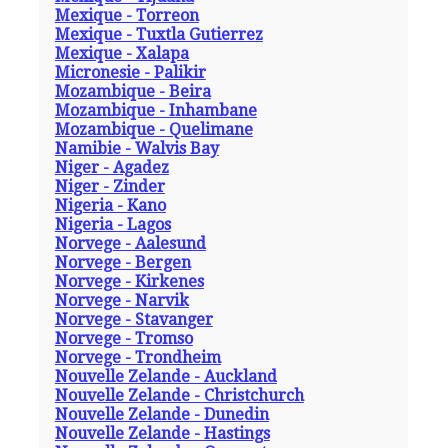
Mexique - Torreon
Mexique - Tuxtla Gutierrez
Mexique - Xalapa
Micronesie - Palikir
Mozambique - Beira
Mozambique - Inhambane
Mozambique - Quelimane
Namibie - Walvis Bay
Niger - Agadez
Niger - Zinder
Nigeria - Kano
Nigeria - Lagos
Norvege - Aalesund
Norvege - Bergen
Norvege - Kirkenes
Norvege - Narvik
Norvege - Stavanger
Norvege - Tromso
Norvege - Trondheim
Nouvelle Zelande - Auckland
Nouvelle Zelande - Christchurch
Nouvelle Zelande - Dunedin
Nouvelle Zelande - Hastings