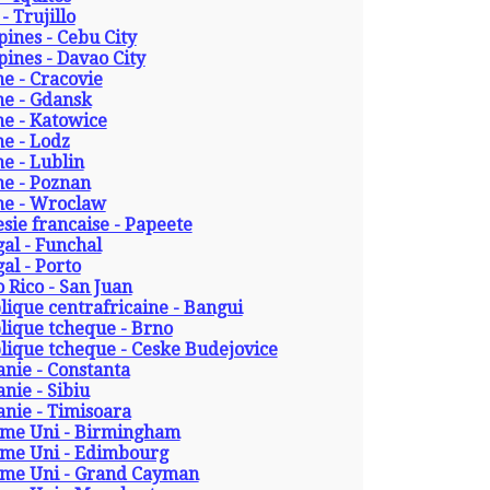
- Trujillo
pines - Cebu City
pines - Davao City
e - Cracovie
ne - Gdansk
ne - Katowice
e - Lodz
e - Lublin
ne - Poznan
ne - Wroclaw
sie francaise - Papeete
al - Funchal
al - Porto
 Rico - San Juan
ique centrafricaine - Bangui
lique tcheque - Brno
lique tcheque - Ceske Budejovice
nie - Constanta
nie - Sibiu
nie - Timisoara
me Uni - Birmingham
me Uni - Edimbourg
me Uni - Grand Cayman