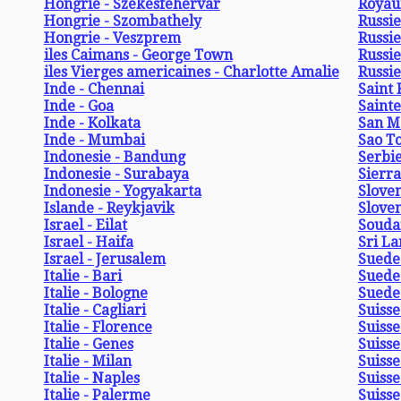
Hongrie - Szekesfehervar
Royau
Hongrie - Szombathely
Russie
Hongrie - Veszprem
Russie
iles Caimans - George Town
Russie
iles Vierges americaines - Charlotte Amalie
Russie
Inde - Chennai
Saint 
Inde - Goa
Sainte
Inde - Kolkata
San M
Inde - Mumbai
Sao T
Indonesie - Bandung
Serbie
Indonesie - Surabaya
Sierr
Indonesie - Yogyakarta
Sloven
Islande - Reykjavik
Sloven
Israel - Eilat
Souda
Israel - Haifa
Sri L
Israel - Jerusalem
Suede
Italie - Bari
Suede 
Italie - Bologne
Suede
Italie - Cagliari
Suisse
Italie - Florence
Suisse
Italie - Genes
Suisse
Italie - Milan
Suisse
Italie - Naples
Suisse
Italie - Palerme
Suisse