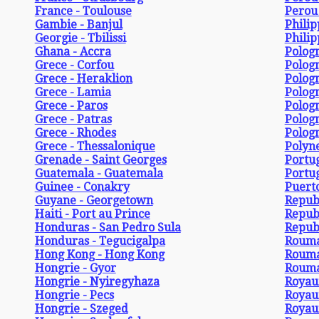
France - Toulouse
Perou 
Gambie - Banjul
Philip
Georgie - Tbilissi
Philip
Ghana - Accra
Pologn
Grece - Corfou
Polog
Grece - Heraklion
Polog
Grece - Lamia
Pologn
Grece - Paros
Pologn
Grece - Patras
Polog
Grece - Rhodes
Polog
Grece - Thessalonique
Polyne
Grenade - Saint Georges
Portug
Guatemala - Guatemala
Portug
Guinee - Conakry
Puerto
Guyane - Georgetown
Republ
Haiti - Port au Prince
Repub
Honduras - San Pedro Sula
Repub
Honduras - Tegucigalpa
Rouma
Hong Kong - Hong Kong
Rouma
Hongrie - Gyor
Rouma
Hongrie - Nyiregyhaza
Royau
Hongrie - Pecs
Royau
Hongrie - Szeged
Royau