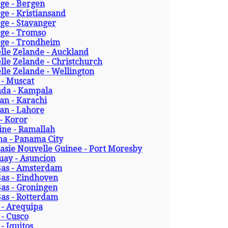
ge - Bergen
e - Kristiansand
ge - Stavanger
ge - Tromso
ge - Trondheim
lle Zelande - Auckland
le Zelande - Christchurch
le Zelande - Wellington
- Muscat
da - Kampala
an - Karachi
an - Lahore
- Koror
ine - Ramallah
a - Panama City
asie Nouvelle Guinee - Port Moresby
uay - Asuncion
Bas - Amsterdam
Bas - Eindhoven
as - Groningen
Bas - Rotterdam
 - Arequipa
- Cusco
- Iquitos