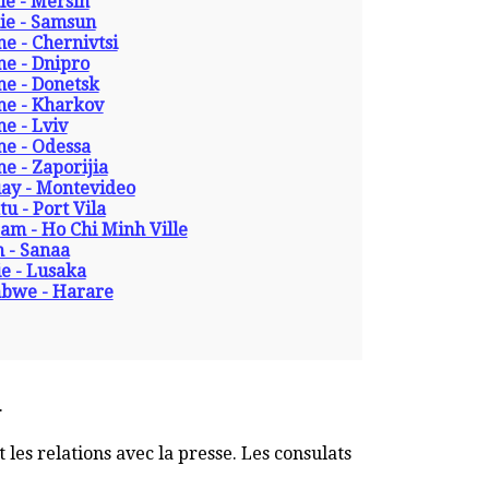
ie - Mersin
ie - Samsun
e - Chernivtsi
ne - Dnipro
ne - Donetsk
ne - Kharkov
e - Lviv
ne - Odessa
e - Zaporijia
ay - Montevideo
u - Port Vila
am - Ho Chi Minh Ville
 - Sanaa
e - Lusaka
bwe - Harare
.
 les relations avec la presse. Les consulats