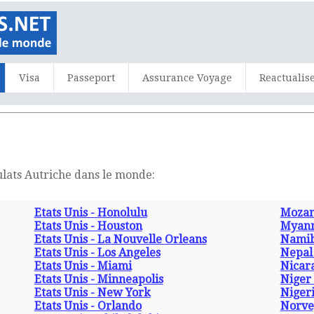
Visa
Passeport
Assurance Voyage
Reactualis
ulats Autriche dans le monde:
Etats Unis - Honolulu
Mozam
Etats Unis - Houston
Myanm
Etats Unis - La Nouvelle Orleans
Namib
Etats Unis - Los Angeles
Nepal
Etats Unis - Miami
Nicar
Etats Unis - Minneapolis
Niger
Etats Unis - New York
Niger
Etats Unis - Orlando
Norve