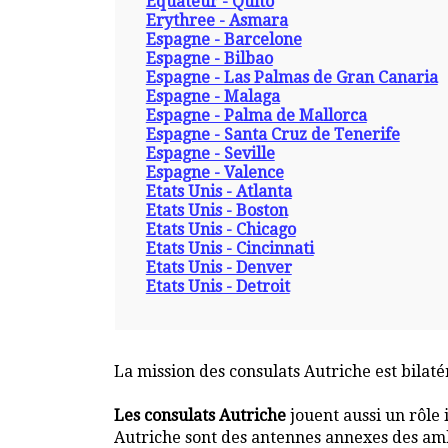
Equateur - Quito
Erythree - Asmara
Espagne - Barcelone
Espagne - Bilbao
Espagne - Las Palmas de Gran Canaria
Espagne - Malaga
Espagne - Palma de Mallorca
Espagne - Santa Cruz de Tenerife
Espagne - Seville
Espagne - Valence
Etats Unis - Atlanta
Etats Unis - Boston
Etats Unis - Chicago
Etats Unis - Cincinnati
Etats Unis - Denver
Etats Unis - Detroit
La mission des consulats Autriche est bilatér
Les consulats Autriche
jouent aussi un rôle 
Autriche sont des antennes annexes des amba