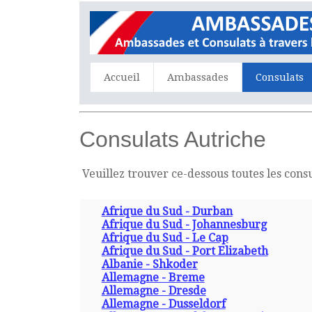
Accueil
Ambassades
Consulats
Consulats Autriche
Veuillez trouver ce-dessous toutes les cons
Afrique du Sud - Durban
Afrique du Sud - Johannesburg
Afrique du Sud - Le Cap
Afrique du Sud - Port Elizabeth
Albanie - Shkoder
Allemagne - Breme
Allemagne - Dresde
Allemagne - Dusseldorf