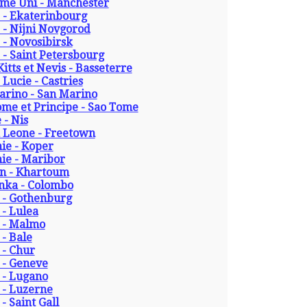
me Uni - Manchester
 - Ekaterinbourg
 - Nijni Novgorod
 - Novosibirsk
 - Saint Petersbourg
Kitts et Nevis - Basseterre
 Lucie - Castries
arino - San Marino
ome et Principe - Sao Tome
 - Nis
a Leone - Freetown
ie - Koper
ie - Maribor
n - Khartoum
anka - Colombo
 - Gothenburg
- Lulea
 - Malmo
 - Bale
 - Chur
 - Geneve
 - Lugano
 - Luzerne
 - Saint Gall