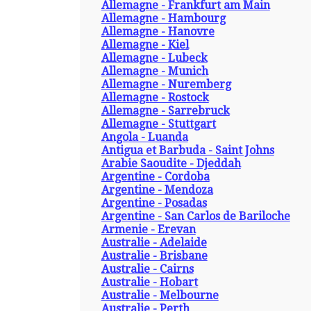
Allemagne - Frankfurt am Main
Allemagne - Hambourg
Allemagne - Hanovre
Allemagne - Kiel
Allemagne - Lubeck
Allemagne - Munich
Allemagne - Nuremberg
Allemagne - Rostock
Allemagne - Sarrebruck
Allemagne - Stuttgart
Angola - Luanda
Antigua et Barbuda - Saint Johns
Arabie Saoudite - Djeddah
Argentine - Cordoba
Argentine - Mendoza
Argentine - Posadas
Argentine - San Carlos de Bariloche
Armenie - Erevan
Australie - Adelaide
Australie - Brisbane
Australie - Cairns
Australie - Hobart
Australie - Melbourne
Australie - Perth