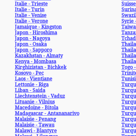
Italie - Trieste
Suisse
Italie - Turin
Surin
Italie - Venise
Swazi
Italie - Verone
Syrie 
Jamaique - Kingston
Taiwan
Japon - Hiroshima
Tanzan
Japon - Nagoya
Tchad
Japon - Osaka
Thaila
Japon - Sapporo
Thail
Kazakhstan - Almaty
Thaila
Kenya - Mombasa
Thail
Kirghizistan - Bichkek
Togo 
Kosovo - Pec
Trinit
Laos - Vientiane
Tunisi
Lettonie - Riga
Turqu
Liban - Saida
Turqui
Liechtenstein - Vaduz
Turqu
Lituanie - Vilnius
Turqu
Macedoine - Bitola
Turqui
Madagascar - Antananarivo
Turqui
Malaisie - Penang
Turqui
Malaisie - Tawau
Turqui
Malawi - Blantyre
Turqui