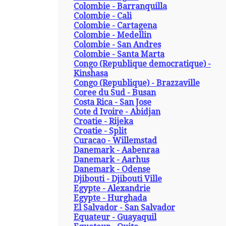
Colombie - Barranquilla
Colombie - Cali
Colombie - Cartagena
Colombie - Medellin
Colombie - San Andres
Colombie - Santa Marta
Congo (Republique democratique) -
Kinshasa
Congo (Republique) - Brazzaville
Coree du Sud - Busan
Costa Rica - San Jose
Cote d Ivoire - Abidjan
Croatie - Rijeka
Croatie - Split
Curacao - Willemstad
Danemark - Aabenraa
Danemark - Aarhus
Danemark - Odense
Djibouti - Djibouti Ville
Egypte - Alexandrie
Egypte - Hurghada
El Salvador - San Salvador
Equateur - Guayaquil