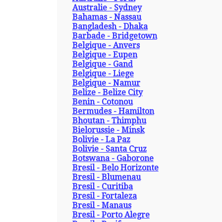
Australie - Sydney
Bahamas - Nassau
Bangladesh - Dhaka
Barbade - Bridgetown
Belgique - Anvers
Belgique - Eupen
Belgique - Gand
Belgique - Liege
Belgique - Namur
Belize - Belize City
Benin - Cotonou
Bermudes - Hamilton
Bhoutan - Thimphu
Bielorussie - Minsk
Bolivie - La Paz
Bolivie - Santa Cruz
Botswana - Gaborone
Bresil - Belo Horizonte
Bresil - Blumenau
Bresil - Curitiba
Bresil - Fortaleza
Bresil - Manaus
Bresil - Porto Alegre