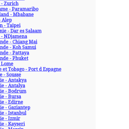
 - Zurich
ame - Paramaribo
land - Mbabane
- Alep
 - Taipei
ie - Dar es Salaam
 - NDjamena
nde - Chiang Mai
ande - Koh Samui
nde - Pattaya
ande - Phuket
- Lome
e et Tobago - Port d Espagne
e - Sousse
ie - Antakya
e - Antalya
ie - Bodrum
ie - Bursa
e - Edirne
e - Gaziantep
e - Istanbul
e - Izmir
e - Kayseri