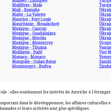
Malawi - Lilongwe
Turqu
Maldives - Male
Turqu
Mali - Bamako
Ukrain
Malte - La Valette
Ukrai
Maurice - Port Louis
Ukrai
Mauritanie - Nouakchott
Ukrai
Mexique - Cancun
Ukrain
Mexique - Guadalajara
Ukrai
Mexique - Merida
Ukrain
Mexique - Monterrey
Urugu
Mexique - Tijuana
Vanuat
Moldavie - Balti
Viet N
Monaco - Monaco
Yemen
Mongolie - Oulan Bator
Zambi
Montenegro - Budva
Zimba
ale : elles soutiennent les intérêts de Autriche à l'étranger
important dans le développement, les affaires culturelles et
ssades et leurs activités sont plus spécifiques.