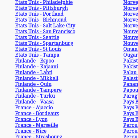
Etats Unis - Philadelphie
Norve
Etats Unis - Pittsburgh
Norveg
Etats Unis - Portland
Norve
Etats Unis - Richmond
Norve
Etats Unis - Salt Lake City
Norve
Etats Unis - San Francisco
Nouve
Etats Unis - Seattle
Nouvel
Etats Unis - Spartanburg
Nouvel
Etats Unis - St Louis
Oman 
Etats Unis - Tampa
Ougan
Finlande - Espoo
Pakist
Finlande - Kajaani
Pakist
Finlande - Lahti
Palau 
Finlande - Mikkeli
Palest
Finlande - Oulu
Panam
Finlande - Tampere
Papou
Finlande - Turku
Parag
Finlande - Vaasa
Pays 
France - Ajaccio
Pays 
France - Bordeaux
Pays B
France - Lyon
Pays 
France - Marseille
Perou
France - Nice
Perou 
France - Strasbourg
Perou 