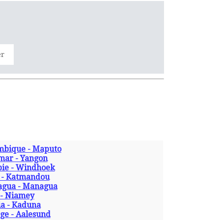
er
bique - Maputo
ar - Yangon
ie - Windhoek
 - Katmandou
agua - Managua
 - Niamey
ia - Kaduna
ge - Aalesund