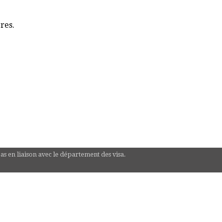
res.
pas en liaison avec le département des visa.