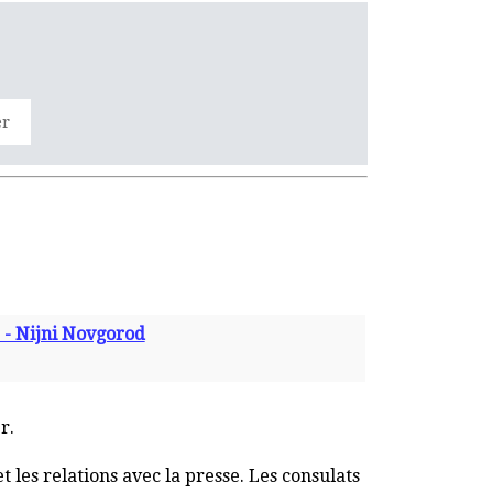
er
 - Nijni Novgorod
r.
 les relations avec la presse. Les consulats