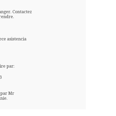
anger. Contactez
rendre.
ce asistencia
re par:
3
 par Mr
nie.