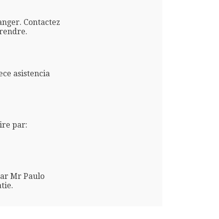
anger. Contactez
 rendre.
ce asistencia
re par:
par Mr Paulo
tie.